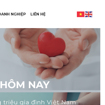
ANH NGHIỆP
LIÊN HỆ
 HÔM NAY
riệu gia đình Việt Nam