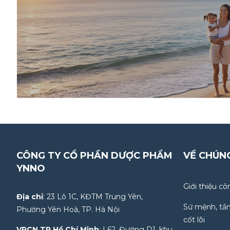
CÔNG TY CỔ PHẦN DƯỢC PHẨM
VỀ CHÚN
YNNO
Giới thiệu cô
Địa chỉ
: 23 Lô 1C, KĐTM Trung Yên,
Sứ mệnh, tầm
Phường Yên Hoà, TP. Hà Nội
cốt lõi
VPCN TP Hồ Chí Minh
: L62, Đường D1, khu