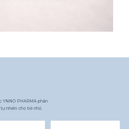
được YNNO PHARMA phân
tự nhiên cho trẻ nhỏ.