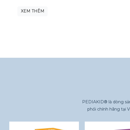
XEM THÊM
PEDIAKID® là dòng sả
phối chính hãng tại 