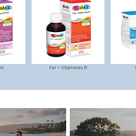
es B
Calcium C+
Co