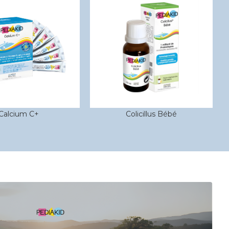
licillus Bébé
Vitamine D3