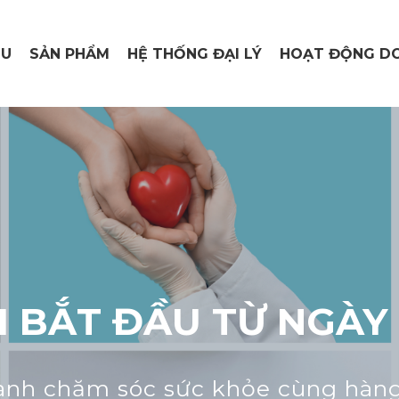
ỆU
SẢN PHẨM
HỆ THỐNG ĐẠI LÝ
HOẠT ĐỘNG DO
I BẮT ĐẦU TỪ NGÀY
 chăm sóc sức khỏe cùng hàng t