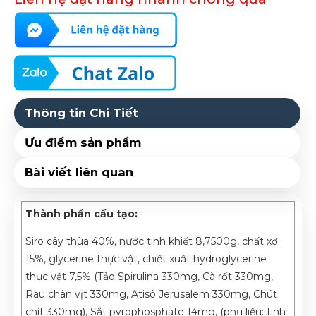
Thông tin Chi Tiết
Ưu điểm sản phẩm
Bài viết liên quan
Thành phần cấu tạo:
Siro cây thùa 40%, nước tinh khiết 8,7500g, chất xơ
15%, glycerine thực vật, chiết xuất hydroglycerine
thực vật 7,5% (Tảo Spirulina 330mg, Cà rốt 330mg,
Rau chân vịt 330mg, Atisô Jerusalem 330mg, Chút
chít 330mg), Sắt pyrophosphate 14mg, (phụ liệu: tinh