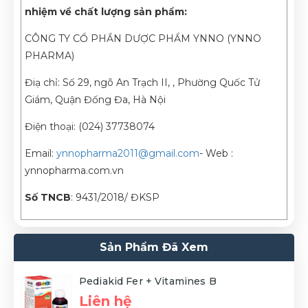
nhiệm về chất lượng sản phẩm:
CÔNG TY CỔ PHẦN DƯỢC PHẨM YNNO (YNNO
PHARMA)
Điạ chỉ: Số 29, ngõ An Trạch II, , Phường Quốc Tử
Giám, Quận Đống Đa, Hà Nội
Điện thoại: (024) 37738074
Email:
ynnopharma2011@gmail.com
- Web :
ynnopharma.com.vn
Số TNCB
: 9431/2018/ ĐKSP
Sản Phẩm Đã Xem
Pediakid Fer + Vitamines B
Liên hệ