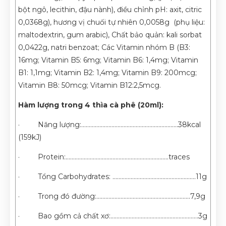
bột ngô, lecithin, đậu nành), điều chỉnh pH: axit, citric
0,0368g), hương vị chuối tự nhiên 0,0058g (phụ liệu:
maltodextrin, gum arabic), Chất bảo quản: kali sorbat
0,0422g, natri benzoat; Các Vitamin nhóm B (B3:
16mg; Vitamin B5: 6mg; Vitamin B6: 1,4mg; Vitamin
B1: 1,1mg; Vitamin B2: 1,4mg; Vitamin B9: 200mcg;
Vitamin B8: 50mcg; Vitamin B12:2,5mcg.
Hàm lượng trong 4 thìa cà phê (20ml):
· Năng lượng:…………………………………………................38kcal
(159kJ)
· Protein:…………………………………………………………..traces
· Tổng Carbohydrates: ……………………………………………….11g
· Trong đó đường:………………………………………………........7,9g
· Bao gồm cả chất xơ:……………………………………………….…3g